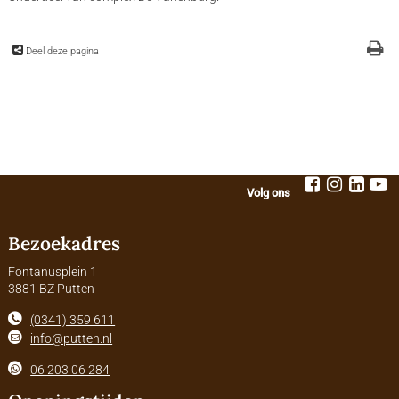
Deel deze pagina
Volg ons
Bezoekadres
Fontanusplein 1
3881 BZ Putten
(0341) 359 611
info@putten.nl
06 203 06 284