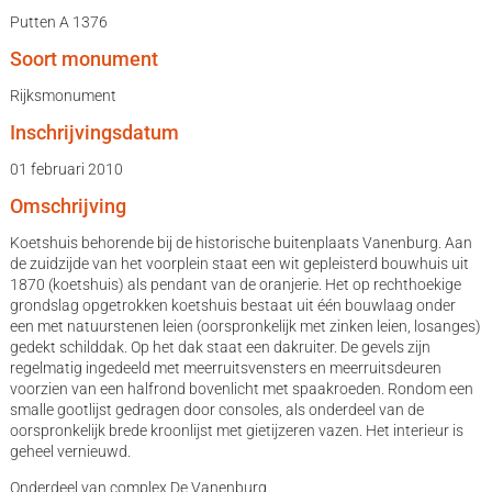
Putten A 1376
Soort monument
Rijksmonument
Inschrijvingsdatum
01 februari 2010
Omschrijving
Koetshuis behorende bij de historische buitenplaats Vanenburg. Aan
de zuidzijde van het voorplein staat een wit gepleisterd bouwhuis uit
1870 (koetshuis) als pendant van de oranjerie. Het op rechthoekige
grondslag opgetrokken koetshuis bestaat uit één bouwlaag onder
een met natuurstenen leien (oorspronkelijk met zinken leien, losanges)
gedekt schilddak. Op het dak staat een dakruiter. De gevels zijn
regelmatig ingedeeld met meerruitsvensters en meerruitsdeuren
voorzien van een halfrond bovenlicht met spaakroeden. Rondom een
smalle gootlijst gedragen door consoles, als onderdeel van de
oorspronkelijk brede kroonlijst met gietijzeren vazen. Het interieur is
geheel vernieuwd.
Onderdeel van complex De Vanenburg.