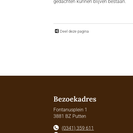
gedachten kunnen blijven bestaan.
Deel deze pagina
Bezoekadres
Fontanusplein 1
3881 BZ Putten
(0341) 359 611