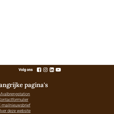
Volg ons
angrijke pagina's
Afvalbrengstation
Contactformulier
E-mailnieuwsbrief
Over deze website