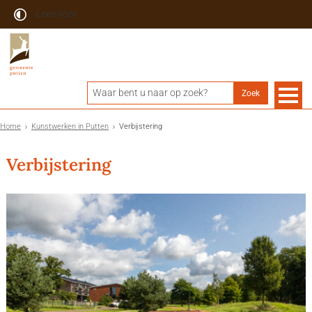
Lees voor
Home
Kunstwerken in Putten
Verbijstering
Verbijstering