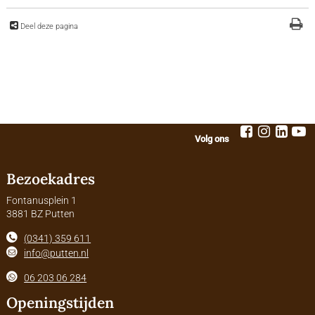
Deel deze pagina
Volg ons
Bezoekadres
Fontanusplein 1
3881 BZ Putten
(0341) 359 611
info@putten.nl
06 203 06 284
Openingstijden