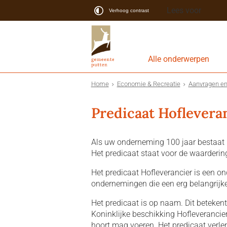
Lees voor
Verhoog contrast
Alle onderwerpen
Home
Economie & Recreatie
Aanvragen en
Predicaat Hoflevera
Als uw onderneming 100 jaar bestaat 
Het predicaat staat voor de waarderin
Het predicaat Hofleverancier is een on
ondernemingen die een erg belangrijke
Het predicaat is op naam. Dit beteken
Koninklijke beschikking Hofleverancier’
hoort mag voeren. Het predicaat verlen