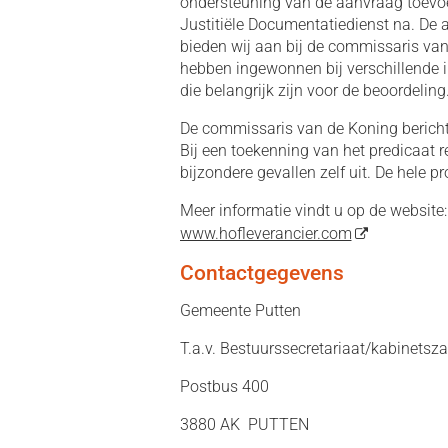
ondersteuning van de aanvraag toevoegt
Justitiële Documentatiedienst na. De
bieden wij aan bij de commissaris van 
hebben ingewonnen bij verschillende in
die belangrijk zijn voor de beoordeling
De commissaris van de Koning bericht
Bij een toekenning van het predicaat 
bijzondere gevallen zelf uit. De hele p
Meer informatie vindt u op de website
www.hofleverancier.com
Contactgegevens
Gemeente Putten
T.a.v. Bestuurssecretariaat/kabinetsz
Postbus 400
3880 AK PUTTEN