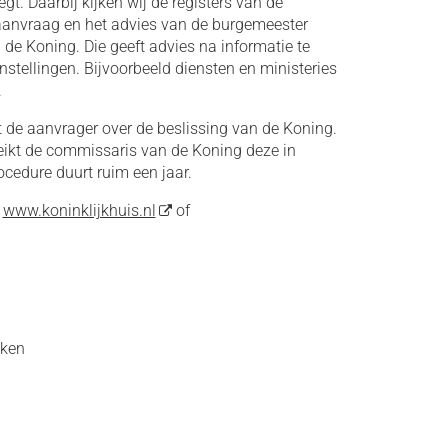
. Daarbij kijken wij de registers van de
 aanvraag en het advies van de burgemeester
de Koning. Die geeft advies na informatie te
stellingen. Bijvoorbeeld diensten en ministeries
.
 de aanvrager over de beslissing van de Koning.
reikt de commissaris van de Koning deze in
rocedure duurt ruim een jaar.
:
www.koninklijkhuis.nl
of
aken