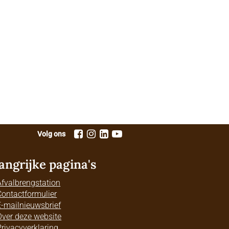
Volg ons
angrijke pagina's
Afvalbrengstation
Contactformulier
E-mailnieuwsbrief
Over deze website
Privacyverklaring