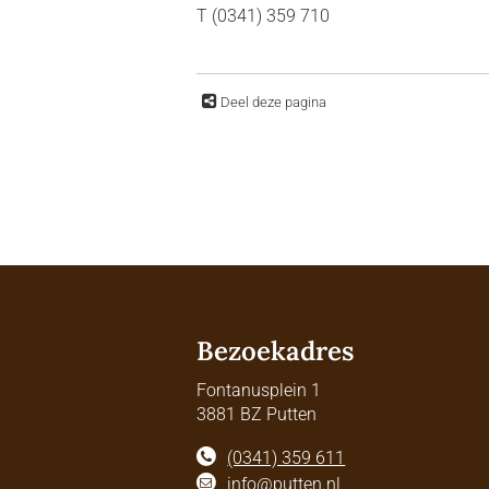
T (0341) 359 710
Deel deze pagina
Bezoekadres
Fontanusplein 1
3881 BZ Putten
(0341) 359 611
info@putten.nl