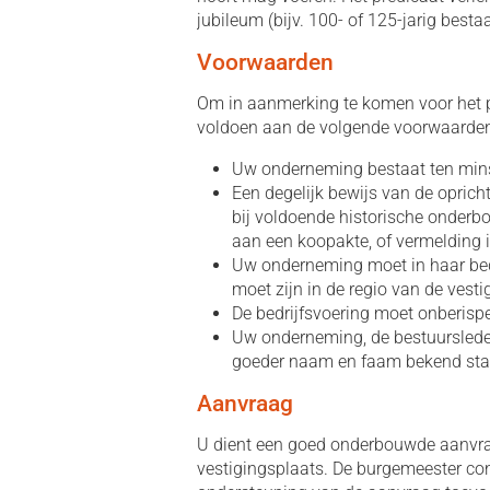
jubileum (bijv. 100- of 125-jarig besta
Voorwaarden
Om in aanmerking te komen voor het p
voldoen aan de volgende voorwaarden
Uw onderneming bestaat ten mins
Een degelijk bewijs van de oprich
bij voldoende historische onderbo
aan een koopakte, of vermelding i
Uw onderneming moet in haar bedr
moet zijn in de regio van de vesti
De bedrijfsvoering moet onberispel
Uw onderneming, de bestuurslede
goeder naam en faam bekend staa
Aanvraag
U dient een goed onderbouwde aanvraa
vestigingsplaats. De burgemeester con