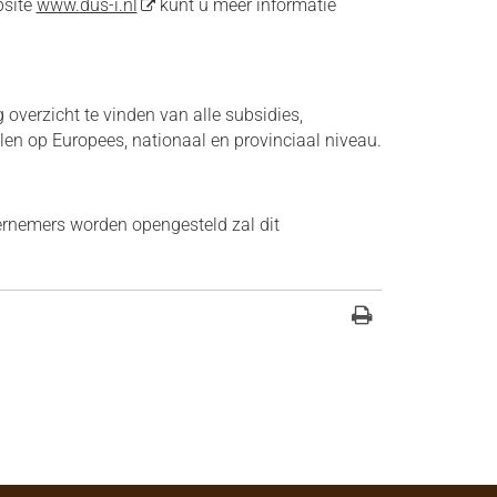
bsite
www.dus-i.nl
kunt u meer informatie
g overzicht te vinden van alle subsidies,
elen op Europees, nationaal en provinciaal niveau.
ernemers worden opengesteld zal dit