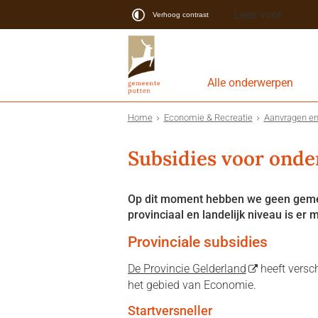
Lees voor
Verhoog contrast
Alle onderwerpen
Home
Economie & Recreatie
Aanvragen en
Subsidies voor ond
Op dit moment hebben we geen gemee
provinciaal en landelijk niveau is er 
Provinciale subsidies
De Provincie Gelderland
heeft versc
het gebied van Economie.
Startversneller