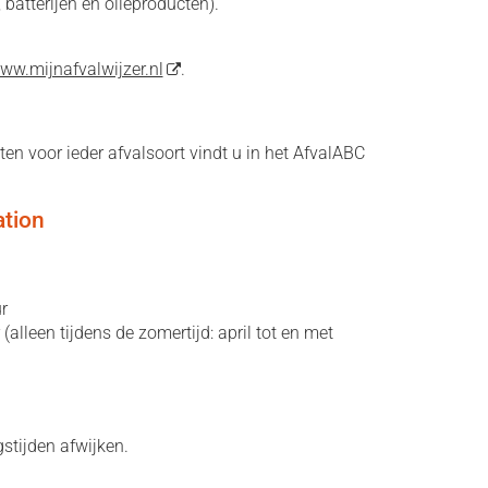
 batterijen en olieproducten).
ww.mijnafvalwijzer.nl
.
sten voor ieder afvalsoort vindt u in het AfvalABC
ation
r
lleen tijdens de zomertijd: april tot en met
stijden afwijken.