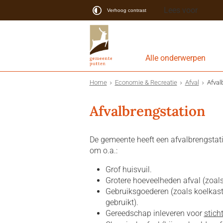
Lees voor
Verhoog contrast
Alle onderwerpen
Home
Economie & Recreatie
Afval
Afval
Afvalbrengstation
De gemeente heeft een afvalbrengstati
om o.a.:
Grof huisvuil.
Grotere hoeveelheden afval (zoals 
Gebruiksgoederen (zoals koelkaste
gebruikt).
Gereedschap inleveren voor
stich