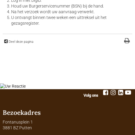
Log in met DigiD.
Houd uw Burgerservicenummer (BSN) bij de hand.
Na het verzoek wordt uw aanvraag verwerkt.
U ontvangt binnen twee weken een uittreksel uit het
gezagsregister.
Deel deze pagina
Volg ons
Bezoekadres
Fontanusplein 1
3881 BZ Putten