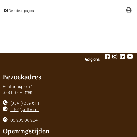
Deel deze pagina
Volg ons
Bezoekadres
Fontanusplein 1
3881 BZ Putten
(0341) 359 611
info@putten.nl
06 203 06 284
Openingstijden