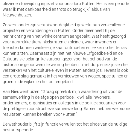
plezier en toewijding ingezet voor ons dorp Putten. Het is een periode
waar ik met dankbaarheid en trots op terugkijk”, aldus Van
Nieuwenhuizen.
Zo werd onder zijn verantwoordelijkheid gewerkt aan verschillende
projecten en veranderingen in Putten. Onder meer heeft hij de
herinrichting van het winkelcentrum aangepakt. Wat heeft gezorgd
voor aantrekkelijke winkelstraten en pleinen, waar inwoners en
toeristen kunnen winkelen, elkaar ontmoeten en lekker op het terras
kunnen zitten. Daarnaast zijn met het nieuwe Erfgoedbeleid en de
Cultuurvisie belangrijke stappen gezet voor het behoud van de
historische gebouwen die we nog hebben in het dorp enerzijds en het
versterken van het culturele leven in Putten anderzijds. Tevens is ook
een grote slag gemaakt in het vernieuwen van wegen, speeltuinen en
groen in de wijken en het buitengebied.
Van Nieuwenhuizen: “Graag spreek ik mijn waardering uit voor de
samenwerking in de afgelopen periode. Ik wil alle inwoners,
ondernemers, organisaties en collega’s in de politiek bedanken voor
de prettige en constructieve samenwerking. Samen hebben we mooie
resultaten kunnen bereiken voor Putten.”
De wethouder blijft zijn functie vervullen tot het einde van de huidige
bestuursperiode.