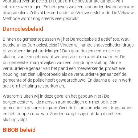
vooruitstrevende beleid. Dit gaat om de bestuurlijke aanpak van
inbrekerswerktuigen. En het geven van een last onder dwangsom aan
drugsdealers. Zelfs al bekend onder de Veluwse Methode. De Veluwse
Methode wordt nog steeds veel gebruikt.
Damoclesbeleid
Binnen de gemeente passen wij het Damoclesbeleid actief toe. Wat
betekent het Damoclesbeleid? Vinden wij handelshoeveelheden drugs
of voorbereidingshandelingen? Dan gaat de gemeente over tot
sluiting van een gebouw of woning voor een aantal maanden. De
burgemeester mag afwijken van een langdurige sluiting. Als de
verhuurder/eigenaar van het pand een meewerkende, proactieve
houding laat zien. Bijvoorbeeld als de verhuurder/eigenaar zelf de
gemeente of de politie heeft gewaarschuwd. En daarna alles in werk
stelt om herhaling te voorkomen.
Waarom sluiten wij in deze gevallen het gebouw niet? De
burgemeester wil de mensen aanmoedigen om met politie en
gemeente in gesprek te gaan. Over de bij ons onbekende drugshandel
en het stoppen daarvan. Zonder bang te zijn dat dan direct een
sluiting volgt.
BIBOB-beleid