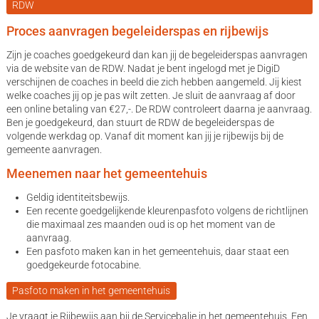
RDW
Proces aanvragen begeleiderspas en rijbewijs
Zijn je coaches goedgekeurd dan kan jij de begeleiderspas aanvragen
via de website van de RDW. Nadat je bent ingelogd met je DigiD
verschijnen de coaches in beeld die zich hebben aangemeld. Jij kiest
welke coaches jij op je pas wilt zetten. Je sluit de aanvraag af door
een online betaling van €27,-. De RDW controleert daarna je aanvraag.
Ben je goedgekeurd, dan stuurt de RDW de begeleiderspas de
volgende werkdag op. Vanaf dit moment kan jij je rijbewijs bij de
gemeente aanvragen.
Meenemen naar het gemeentehuis
Geldig identiteitsbewijs.
Een recente goedgelijkende kleurenpasfoto volgens de richtlijnen
die maximaal zes maanden oud is op het moment van de
aanvraag.
Een pasfoto maken kan in het gemeentehuis, daar staat een
goedgekeurde fotocabine.
Pasfoto maken in het gemeentehuis
Je vraagt je Rijbewijs aan bij de Servicebalie in het gemeentehuis. Een