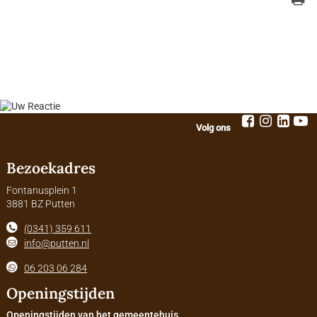
Volg ons
Bezoekadres
Fontanusplein 1
3881 BZ Putten
(0341) 359 611
info@putten.nl
06 203 06 284
Openingstijden
Openingstijden van het gemeentehuis