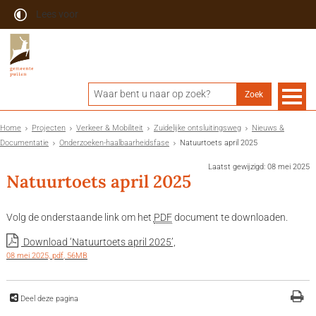
Lees voor
Home
Projecten
Verkeer & Mobiliteit
Zuidelijke ontsluitingsweg
Nieuws &
Documentatie
Onderzoeken-haalbaarheidsfase
Natuurtoets april 2025
Laatst gewijzigd: 08 mei 2025
Natuurtoets april 2025
Volg de onderstaande link om het
PDF
document te downloaden.
Download ‘Natuurtoets april 2025’,
08 mei 2025,
pdf
, 56MB
Deel deze pagina