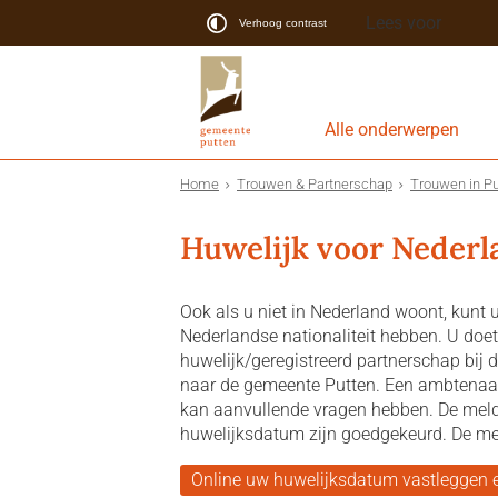
Lees voor
Verhoog contrast
Alle onderwerpen
Home
Trouwen & Partnerschap
Trouwen in Pu
Huwelijk voor Nederla
Ook als u niet in Nederland woont, kunt 
Nederlandse nationaliteit hebben. U do
huwelijk/geregistreerd partnerschap bij
naar de gemeente Putten. Een ambtenaar
kan aanvullende vragen hebben. De mel
huwelijksdatum zijn goedgekeurd. De meld
Online uw huwelijksdatum vastleggen 