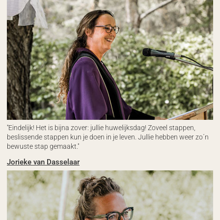
''Eindelijk! Het is bijna zover: jullie huwelijksdag! Zoveel stappen,
beslissende stappen kun je doen in je leven. Jullie hebben weer zo´n
bewuste stap gemaakt.''
Jorieke van Dasselaar