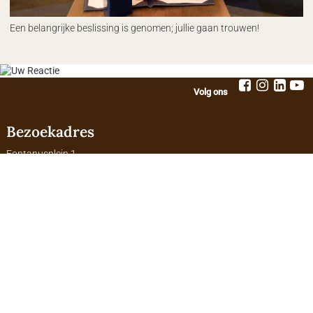
Een belangrijke beslissing is genomen; jullie gaan trouwen!
Volg ons
Bezoekadres
Fontanusplein 1
3881 BZ Putten
(0341) 359 611
info@putten.nl
06 203 06 284
Openingstijden
Openingstijden van het gemeentehuis
Vandaag open tot 12:30