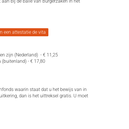
k aan bij de balie van Burgerzaken in het
een attestatie de vita
en zijn (Nederland) - € 11,25
 (buitenland) - € 17,80
nfonds waarin staat dat u het bewijs van in
itkering, dan is het uittreksel gratis. U moet