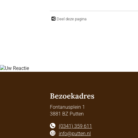
Deel deze pagina
Bezoekadres
Fontanusplein 1
3881 BZ Putten
(0341) 359 611
info@putten.nl