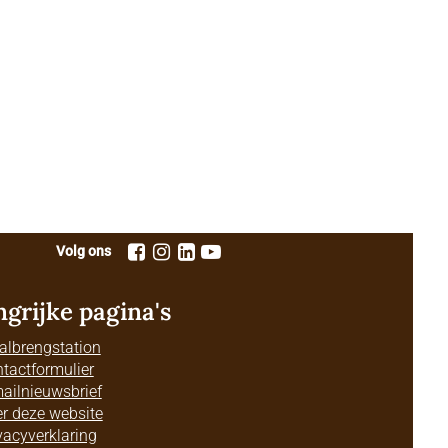
Volg ons
ngrijke pagina's
albrengstation
tactformulier
ailnieuwsbrief
r deze website
vacyverklaring