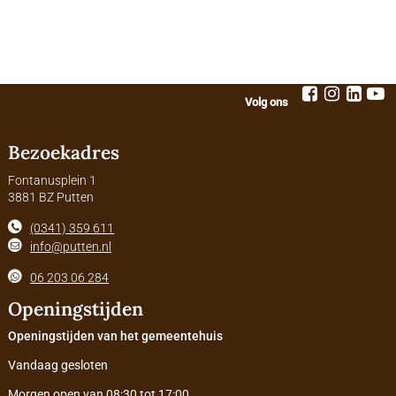
Volg ons
Bezoekadres
Fontanusplein 1
3881 BZ Putten
(0341) 359 611
info@putten.nl
06 203 06 284
Openingstijden
Openingstijden van het gemeentehuis
Vandaag gesloten
Morgen open van 08:30 tot 17:00