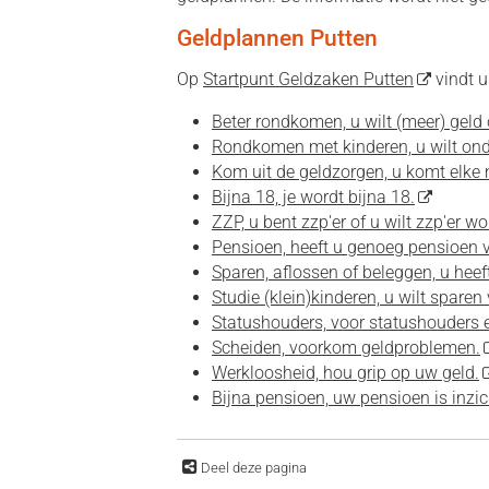
Geldplannen Putten
Op
Startpunt Geldzaken Putten
vindt u
Beter rondkomen, u wilt (meer) geld
Rondkomen met kinderen, u wilt ond
Kom uit de geldzorgen, u komt elke 
Bijna 18, je wordt bijna 18.
ZZP, u bent zzp'er of u wilt zzp'er w
Pensioen, heeft u genoeg pensioen v
Sparen, aflossen of beleggen, u heeft
Studie (klein)kinderen, u wilt sparen 
Statushouders, voor statushouders 
Scheiden, voorkom geldproblemen.
Werkloosheid, hou grip op uw geld.
Bijna pensioen, uw pensioen is inzic
Deel deze pagina