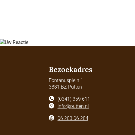
Bezoekadres
Fontanusplein 1
3881 BZ Putten
(0341) 359 611
info@putten.nl
06 203 06 284