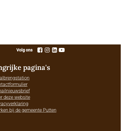
Volg ons
ngrijke pagina's
albrengstation
tactformulier
ailnieuwsbrief
r deze website
vacyverklaring
ken bij de gemeente Putten