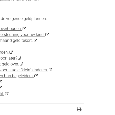
 de volgende geldplannen:
 overhouden.
ersteuning voor uw kind.
maand geld tekort.
orden.
oor later?
 geld over.
voor studie (klein)kinderen.
en hun begeleiders.
ht.