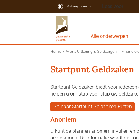
Lees voor
Verhoog contrast
Alle onderwerpen
Home
Werk, Uitkering & Geldzorgen
Financiël
Startpunt Geldzaken
Startpunt Geldzaken biedt voor iedereen
helpen u om stap voor stap uw geldzaken
Ga naar Startpunt Geldzaken Putten
Anoniem
U kunt de plannen anoniem invullen en b
geldplannen. De informatie wordt niet gede