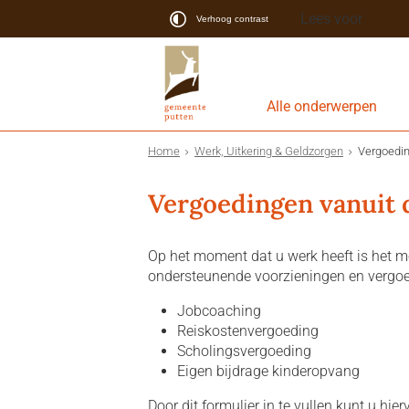
Lees voor
Verhoog contrast
Alle onderwerpen
Home
Werk, Uitkering & Geldzorgen
Vergoedin
Vergoedingen vanuit 
Op het moment dat u werk heeft is het 
ondersteunende voorzieningen en vergoe
Jobcoaching
Reiskostenvergoeding
Scholingsvergoeding
Eigen bijdrage kinderopvang
Door dit formulier in te vullen kunt u hi