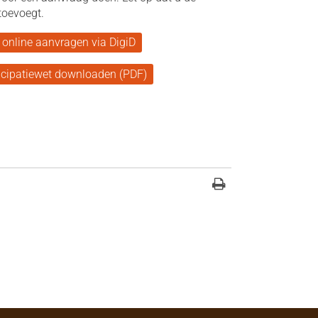
toevoegt.
 online aanvragen via DigiD
icipatiewet downloaden (PDF)