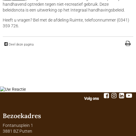
handhavend optreden tegen niet-recreatief gebruik. Deze
beleidsnota is een uitwerking op het Integraal handhavingsbeleid.
Heeft u vragen? Bel met de afdeling Ruimte, telefoonnummer (0341)
359 726.
Deel deze pagina
Volg ons
Bezoekadres
Fontanusplein 1
3881 BZ Putten