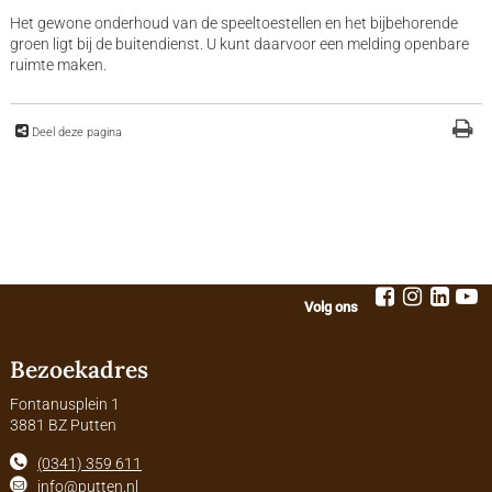
Het gewone onderhoud van de speeltoestellen en het bijbehorende
groen ligt bij de buitendienst. U kunt daarvoor een melding openbare
ruimte maken.
Deel deze pagina
Volg ons
Bezoekadres
Fontanusplein 1
3881 BZ Putten
(0341) 359 611
info@putten.nl