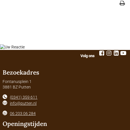
Volg ons
Bezoekadres
Fontanusplein 1
3881 BZ Putten
(0341) 359 611
info@putten.nl
06 203 06 284
Openingstijden