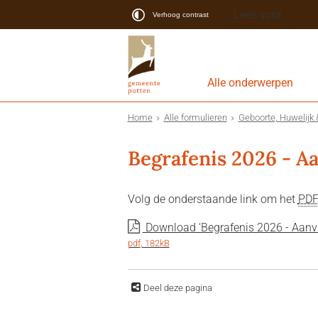
Lees voor
Verhoog contrast
Alle onderwerpen
Home
Alle formulieren
Geboorte, Huwelijk 
Begrafenis 2026 - A
Volg de onderstaande link om het
PD
Download ‘Begrafenis 2026 - Aanvr
pdf
, 182kB
Deel deze pagina