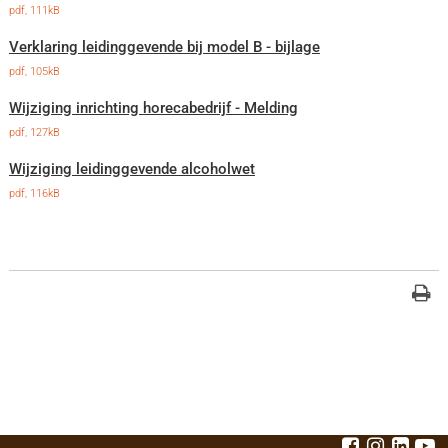
pdf
, 111kB
Verklaring leidinggevende bij model B - bijlage
pdf
, 105kB
Wijziging inrichting horecabedrijf - Melding
pdf
, 127kB
Wijziging leidinggevende alcoholwet
pdf
, 116kB