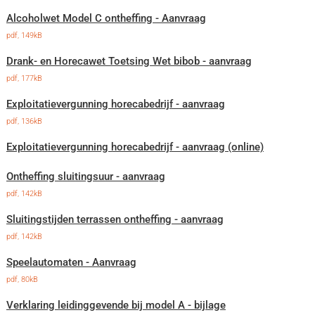
Alcoholwet Model C ontheffing - Aanvraag
pdf
, 149kB
Drank- en Horecawet Toetsing Wet bibob - aanvraag
pdf
, 177kB
Exploitatievergunning horecabedrijf - aanvraag
pdf
, 136kB
Exploitatievergunning horecabedrijf - aanvraag (online)
Ontheffing sluitingsuur - aanvraag
pdf
, 142kB
Sluitingstijden terrassen ontheffing - aanvraag
pdf
, 142kB
Speelautomaten - Aanvraag
pdf
, 80kB
Verklaring leidinggevende bij model A - bijlage