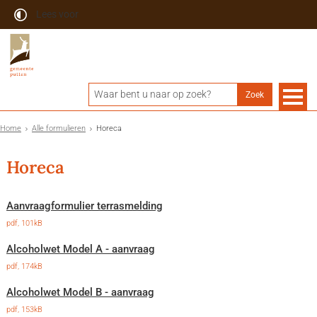
Lees voor
Home
Alle formulieren
Horeca
Horeca
Aanvraagformulier terrasmelding
pdf
, 101kB
Alcoholwet Model A - aanvraag
pdf
, 174kB
Alcoholwet Model B - aanvraag
pdf
, 153kB