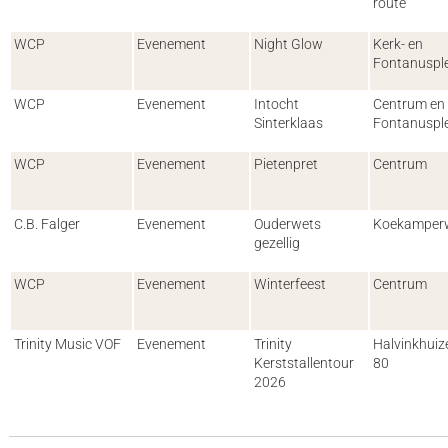
route
WCP
Evenement
Night Glow
Kerk- en
Fontanuspl
WCP
Evenement
Intocht
Centrum en
Sinterklaas
Fontanuspl
WCP
Evenement
Pietenpret
Centrum
C.B. Falger
Evenement
Ouderwets
Koekamper
gezellig
WCP
Evenement
Winterfeest
Centrum
Trinity Music VOF
Evenement
Trinity
Halvinkhui
Kerststallentour
80
2026