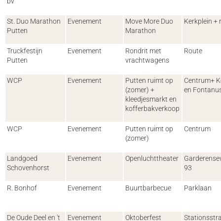
bv
St. Duo Marathon
Evenement
Move More Duo
Kerkplein + 
Putten
Marathon
Truckfestijn
Evenement
Rondrit met
Route
Putten
vrachtwagens
WCP
Evenement
Putten ruimt op
Centrum+ K
(zomer) +
en Fontanus
kleedjesmarkt en
kofferbakverkoop
WCP
Evenement
Putten ruimt op
Centrum
(zomer)
Landgoed
Evenement
Openluchttheater
Garderens
Schovenhorst
93
R. Bonhof
Evenement
Buurtbarbecue
Parklaan
De Oude Deel en 't
Evenement
Oktoberfest
Stationsstr