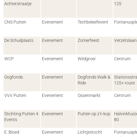
Achterstraatje
125
CNS Putten
Evenement
Techbeleefevent
Fontanuspl
De Schuilplaats
Evenement
Zomerfeest
Verzetslaan
WCP
Evenement
Wildgroei
Centrum
Oogfonds
Evenement
Oogfonds Walk &
Stationsstr
Ride
125+ route
VVV Putten
Evenement
Ossenmarkt
Centrum
Stichting Putten 4
Evenement
Putten op z'n kop
Halvinkhui
Events
80
E. Bloed
Evenement
Lichtjestocht
Fontanusple