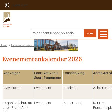
Lees voor
Home
Evenementenkalender
Evenementenkalender 2026
Evenementenkalender 2026
Aanvrager
Soort Activiteit
Omschrijving
Adres Activi
Soort Evenement
VVV Putten
Evenement
Braderie
Achterstraa
Organisatiebureau
Evenement
Zomermarkt
Kerk- en
J. en E. van Aerle
Fontanuspl