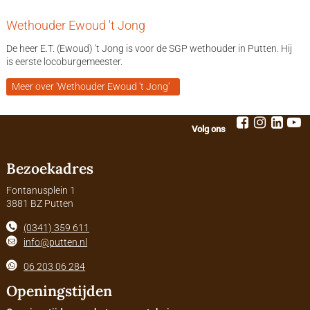
Wethouder Ewoud 't Jong
De heer E.T. (Ewoud) 't Jong is voor de SGP wethouder in Putten. Hij
is eerste locoburgemeester.
Meer over 'Wethouder Ewoud 't Jong'
Volg ons
Bezoekadres
Fontanusplein 1
3881 BZ Putten
(0341) 359 611
info@putten.nl
06 203 06 284
Openingstijden