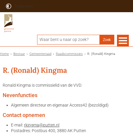
Lees voor
Home
Bestuur
Gemeenteraad
Raadscommissies
R. (Ronald) Kingma
R. (Ronald) Kingma
Ronald Kingma is commissielid van de VVD.
Nevenfuncties
Algemeen directeur en eigenaar Access42 (bezoldigd)
Contact opnemen
E-mail:
rkingma@putten.nl
Postadres: Postbus 400, 3880 AK Putten