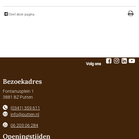
Deel deze pagina
Volg ons
Bezoekadres
Fontanusplein 1
3881 BZ Putten
(0341) 359 611
info@putten.nl
06 203 06 284
Openingstijden