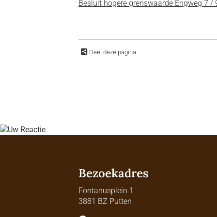
Besluit hogere grenswaarde Engweg 7 / 
Deel deze pagina
Bezoekadres
Fontanusplein 1
3881 BZ Putten