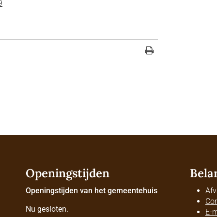
9
Openingstijden
Bela
Openingstijden van het gemeentehuis
Afv
Con
Nu gesloten.
E-m