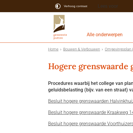
Lees voor
Verhoog contrast
Alle onderwerpen
Home
Bouwen & Verbouwen
Omgevingsplan 
Hogere grenswaarde 
Procedures waarbij het college van pla
geluidsbelasting (bijv. van een straat) v
Besluit hogere grenswaarden Halvinkhui
Besluit hogere grenswaarde Kraakweg 14
Besluit hogere grenswaarde Voorthuizer