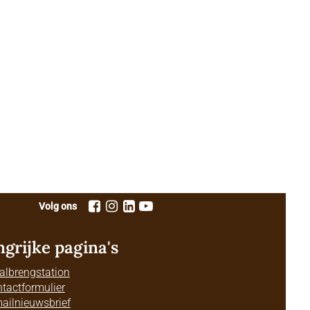
Volg ons
ngrijke pagina's
albrengstation
tactformulier
ailnieuwsbrief