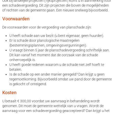
Ook bij landelijke projecten ('rijksprojecten') komt u in aanmerking voor
een schadevergoeding. Dit zijn projecten die boven de mogelijkheden
of rechten van de gemeente gaan. Een nieuwe snelweg bijvoorbeeld.
Voorwaarden
De voorwaarden voor de vergoeding van planschade zijn:
U heeft schade aan uw bezit (u bent eigenaar, geen huurder).
Er is schade door planologische maatregelen
(bestemmingsplannen, omgevingsvergunningen).
U vraagt binnen 5 jaar de planschadevergoeding schriftelijk aan.
Dit kan vanaf het moment dat de oorzaak van de schade
onherroepelijk is.
U heeft goede redenen waarom u de schade niet zelf hoeft te
betalen.
Is de schade op een ander manier geregeld? Dan krijgt u geen
tegemoetkoming. Bijvoorbeeld omdat uw pand door de gemeente
is gekocht of onteigend.
Kosten
U betaalt € 300,00 voordat uw aanvraag in behandeling wordt
genomen. Dit moet de gemeente wettelijk van u vragen. Wordt de
aanvraag voor een schadevergoeding geaccepteerd? Dan krijgt u het