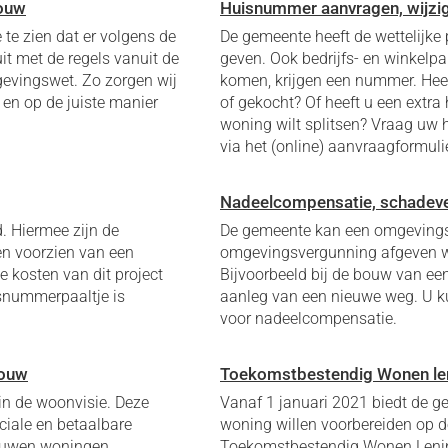
bouw
Huisnummer aanvragen, wijzig
te zien dat er volgens de
De gemeente heeft de wettelijke
it met de regels vanuit de
geven. Ook bedrijfs- en winkelp
evingswet. Zo zorgen wij
komen, krijgen een nummer. He
 en op de juiste manier
of gekocht? Of heeft u een ext
woning wilt splitsen? Vraag uw
via het (online) aanvraagformulie
Nadeelcompensatie, schadeve
d. Hiermee zijn de
De gemeente kan een omgevingsp
en voorzien van een
omgevingsvergunning afgeven wa
e kosten van dit project
Bijvoorbeeld bij de bouw van ee
isnummerpaaltje is
aanleg van een nieuwe weg. U 
voor nadeelcompensatie.
bouw
Toekomstbestendig Wonen le
n de woonvisie. Deze
Vanaf 1 januari 2021 biedt de g
ciale en betaalbare
woning willen voorbereiden op 
bouwen woningen.
Toekomstbestendig Wonen Lening