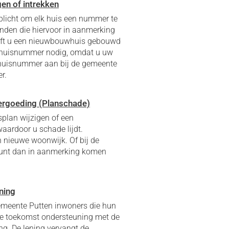
en of intrekken
 plicht om elk huis een nummer te
anden die hiervoor in aanmerking
eft u een nieuwbouwhuis gebouwd
ra huisnummer nodig, omdat u uw
 huisnummer aan bij de gemeente
r.
rgoeding (Planschade)
lan wijzigen of een
ardoor u schade lijdt.
n nieuwe woonwijk. Of bij de
kunt dan in aanmerking komen
ning
emeente Putten inwoners die hun
de toekomst ondersteuning met de
. De lening vervangt de