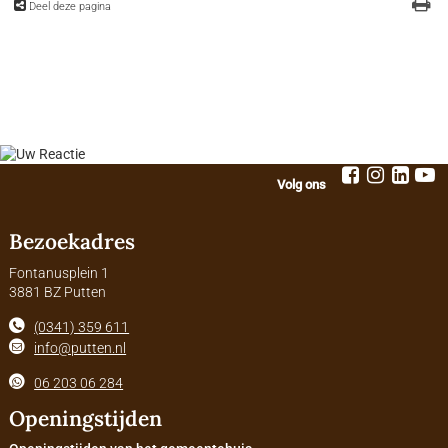
Deel deze pagina
Volg ons
Bezoekadres
Fontanusplein 1
3881 BZ Putten
(0341) 359 611
info@putten.nl
06 203 06 284
Openingstijden