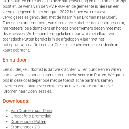
De resultaten en reacties op deze samenwerking en dit Dromenlab zijn
positief. De wens van de VVV, PROV en de gemeente is hieraan een
vervolg gegeven. In het voorjaar 2022 hebben we creatieve
vervolgsessies gehouden, met de naam ‘Van Dromen naar Doen’.
Toeristisch ondernemers, winkeliers, terreinbeheerders, cultuursector,
marketeers, beleidsmakers en horeca ondernemers deden mee met
deze sessies. We hebben teruggekeken naar wat met elkaar voor
toeristisch Putten bereikt is in de afgelopen 4 jaar met het
actieprogramma Dromenlab. Ook zijn nieuwe wensen en ideeën in
kaart gebracht.
En nu door
Een duidelijke uitkomst is dat we krachten willen bundelen en willen
samenwerken voor een sterke toeristische sector in Putten. We gaan
ons in deze coalitieperiode met de toeristische partners samen
inzetten voor initiatieven en acties uit onze laatste interactieve
’Dromen naar Doen’ sessies.
Downloads:
Van Dromen naar Doen
Groepsfoto Dromenlab
Dromenboek Putten
Dromenboek 2.0