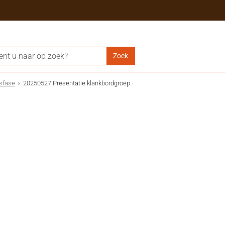
sfase
20250527 Presentatie klankbordgroep -