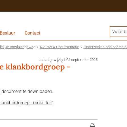
Bestuur
Contact
delijke ontsluitingsweg
Nieuws & Documentatie
Onderzoeken-haalbaarheid
Laatst gewijzigd: 04 september 2025
e klankbordgroep -
F
document te downloaden.
nkbordgroep - mobiliteit’,