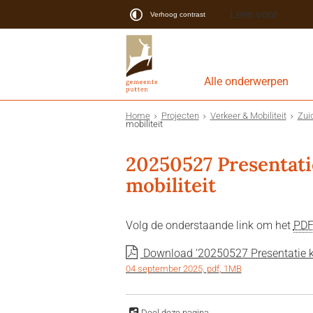
Lees voor
Verhoog contrast
Alle onderwerpen
Home
Projecten
Verkeer & Mobiliteit
Zui
mobiliteit
20250527 Presentati
mobiliteit
Volg de onderstaande link om het
PD
Download ‘20250527 Presentatie kla
04 september 2025,
pdf
, 1MB
Deel deze pagina