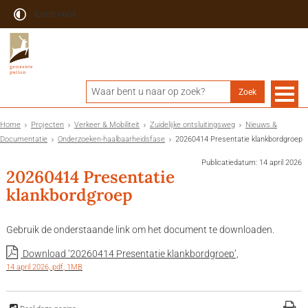
Lees voor
Home
Projecten
Verkeer & Mobiliteit
Zuidelijke ontsluitingsweg
Nieuws &
Documentatie
Onderzoeken-haalbaarheidsfase
20260414 Presentatie klankbordgroep
Publicatiedatum: 14 april 2026
20260414 Presentatie
klankbordgroep
Gebruik de onderstaande link om het document te downloaden.
Download ‘20260414 Presentatie klankbordgroep’,
14 april 2026,
pdf
, 1MB