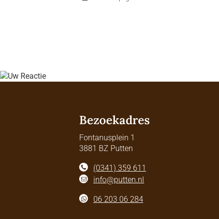
Bezoekadres
Fontanusplein 1
3881 BZ Putten
(0341) 359 611
info@putten.nl
06 203 06 284