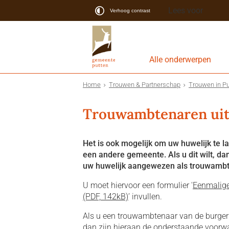
Lees voor
Verhoog contrast
Alle onderwerpen
Home
Trouwen & Partnerschap
Trouwen in Pu
Trouwambtenaren uit
Het is ook mogelijk om uw huwelijk te 
een andere gemeente. Als u dit wilt, d
uw huwelijk aangewezen als trouwambt
U moet hiervoor een formulier '
Eenmalige
(PDF, 142kB)
’ invullen.
Als u een trouwambtenaar van de burger
dan zijn hieraan de onderstaande voorw