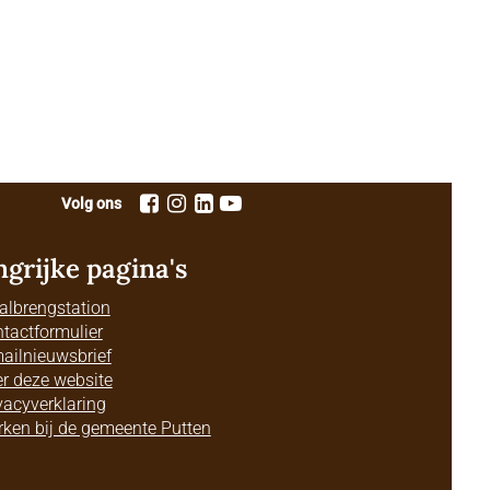
Volg ons
ngrijke pagina's
albrengstation
tactformulier
ailnieuwsbrief
r deze website
vacyverklaring
ken bij de gemeente Putten