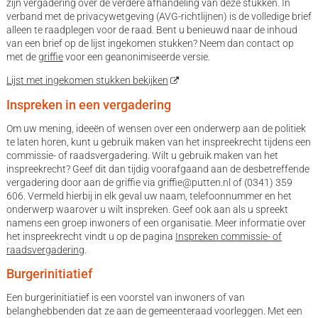
zijn vergadering over de verdere afhandeling van deze stukken. In
verband met de privacywetgeving (AVG-richtlijnen) is de volledige brief
alleen te raadplegen voor de raad. Bent u benieuwd naar de inhoud
van een brief op de lijst ingekomen stukken? Neem dan contact op
met de
griffie
voor een geanonimiseerde versie.
Lijst met ingekomen stukken bekijken
Inspreken in een vergadering
Om uw mening, ideeën of wensen over een onderwerp aan de politiek
te laten horen, kunt u gebruik maken van het inspreekrecht tijdens een
commissie- of raadsvergadering. Wilt u gebruik maken van het
inspreekrecht? Geef dit dan tijdig voorafgaand aan de desbetreffende
vergadering door aan de griffie via griffie@putten.nl of (0341) 359
606. Vermeld hierbij in elk geval uw naam, telefoonnummer en het
onderwerp waarover u wilt inspreken. Geef ook aan als u spreekt
namens een groep inwoners of een organisatie. Meer informatie over
het inspreekrecht vindt u op de pagina
Inspreken commissie- of
raadsvergadering
.
Burgerinitiatief
Een burgerinitiatief is een voorstel van inwoners of van
belanghebbenden dat ze aan de gemeenteraad voorleggen. Met een