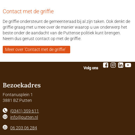
Contact met de griffie
De griffie ondersteunt de gemeenteraad bij al zijn taken. Ook denkt de
griffie graag met u mee over de manier waarop u uw onderwerp het
beste onder de aandacht van de Puttense politiek kunt brengen.
Neem dus gerust contact op met de griffie.
Meer over 'Contact met de griffie'
Volg ons
Bezoekadres
Fontanusplein 1
3881 BZ Putten
(0341) 359 611
info@putten.nl
06 203 06 284