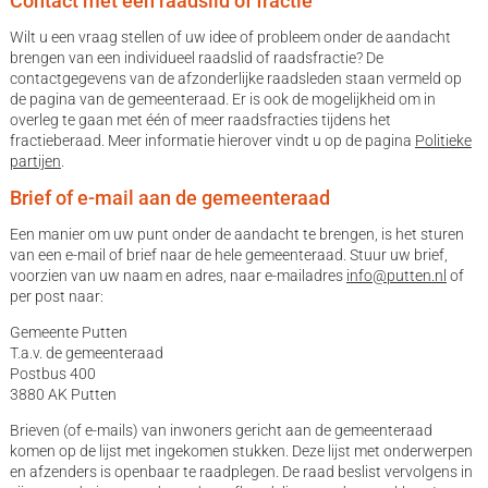
Contact met een raadslid of fractie
Wilt u een vraag stellen of uw idee of probleem onder de aandacht
brengen van een individueel raadslid of raadsfractie? De
contactgegevens van de afzonderlijke raadsleden staan vermeld op
de pagina van de gemeenteraad. Er is ook de mogelijkheid om in
overleg te gaan met één of meer raadsfracties tijdens het
fractieberaad. Meer informatie hierover vindt u op de pagina
Politieke
partijen
.
Brief of e-mail aan de gemeenteraad
Een manier om uw punt onder de aandacht te brengen, is het sturen
van een e-mail of brief naar de hele gemeenteraad. Stuur uw brief,
voorzien van uw naam en adres, naar e-mailadres
info@putten.nl
of
per post naar:
Gemeente Putten
T.a.v. de gemeenteraad
Postbus 400
3880 AK Putten
Brieven (of e-mails) van inwoners gericht aan de gemeenteraad
komen op de lijst met ingekomen stukken. Deze lijst met onderwerpen
en afzenders is openbaar te raadplegen. De raad beslist vervolgens in